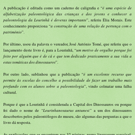
A publicação é editada como um caderno de caligrafia e “
é uma espécie de
alfabetização paleontológica das crianças e dos jovens e conhecer a
paleontologia da Lourinhã é deveras importante
”, referiu Élia Morais. Este
conhecimento proporciona “
a construção de uma relação de pertença com o
património
”.
Por último, usou da palavra o vereador, José António Tomé, que referiu que o
lançamento deste livro é, para a Lourinhã, “
um motivo de orgulho porque foi
feito por alguém que é de cá e que tem dedicado praticamente a sua vida a
estas temáticas dos dinossauros
”.
Por outro lado, sublinhou que a publicação “
é um excelente recurso que
permite às escolas do concelho a possibilidade de fazer um trabalho mais
profundo com os alunos sobre a paleontologia
”, vindo colmatar uma falha
cultural.
Porque é que a Lourinhã é considerada a Capital dos Dinossauros ou porque
foi dado o nome de
“Lourinhanosaurus antunesi”
a um dos dinossauros
descobertos pelos paleontólogos do museu, são algumas das perguntas a que o
livro dá resposta.
As explicações que se encontram nas 32 páginas, numa linguagem acessível,