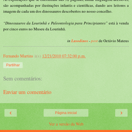
são acompanhadas por ilustrações infantis e científicas, dando aos leitores a
imagem de cada um dos dinossauros descobertos no nosso concelho.
“Dinossauros da Lourinhã e Paleontologia para Principiantes”
está à venda
por cinco euros no Museu da Lourinhã.
in
Lusodinos
-
post
de Octávio Mateus
Fernando Martins
à(s)
12/21/2010 07:32:00 p.m.
Partilhar
Sem comentários:
Enviar um comentário
‹
›
Página inicial
Ver a versão da Web