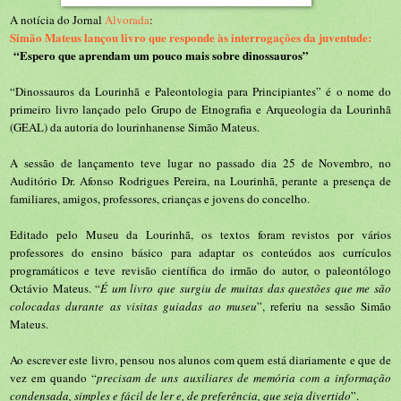
A notícia do Jornal
Alvorada
:
Simão Mateus lançou livro que responde às interrogações da juventude:
“Espero que aprendam um pouco mais sobre dinossauros”
“Dinossauros da Lourinhã e Paleontologia para Principiantes” é o nome do
primeiro livro lançado pelo Grupo de Etnografia e Arqueologia da Lourinhã
(GEAL) da autoria do lourinhanense Simão Mateus.
A sessão de lançamento teve lugar no passado dia 25 de Novembro, no
Auditório Dr. Afonso Rodrigues Pereira, na Lourinhã, perante a presença de
familiares, amigos, professores, crianças e jovens do concelho.
Editado pelo Museu da Lourinhã, os textos foram revistos por vários
professores do ensino básico para adaptar os conteúdos aos currículos
programáticos e teve revisão científica do irmão do autor, o paleontólogo
Octávio Mateus. “
É um livro que surgiu de muitas das questões que me são
colocadas durante as visitas guiadas ao museu
”, referiu na sessão Simão
Mateus.
Ao escrever este livro, pensou nos alunos com quem está diariamente e que de
vez em quando “
precisam de uns auxiliares de memória com a informação
condensada, simples e fácil de ler e, de preferência, que seja divertido
”.