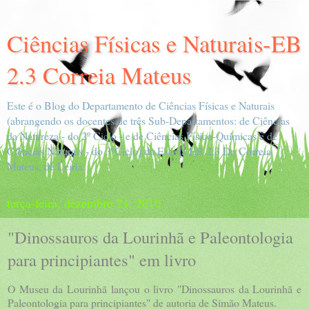
Ciências Físicas e Naturais-EB
2.3 Correia Mateus
Este é o Blog do Departamento de Ciências Físicas e Naturais
(abrangendo os docentes de três Sub-Departamentos: de Ciências
da Natureza - do 2º Ciclo - e de Ciências Físico-Químicas e de
Ciências Naturais - do 3ºCiclo) da Escola EB 2.3 Dr. Correia
Mateus, de Leiria.
terça-feira, dezembro 21, 2010
"Dinossauros da Lourinhã e Paleontologia
para principiantes" em livro
O Museu da Lourinhã lançou o livro "Dinossauros da Lourinhã e
Paleontologia para principiantes" de autoria de Simão Mateus.