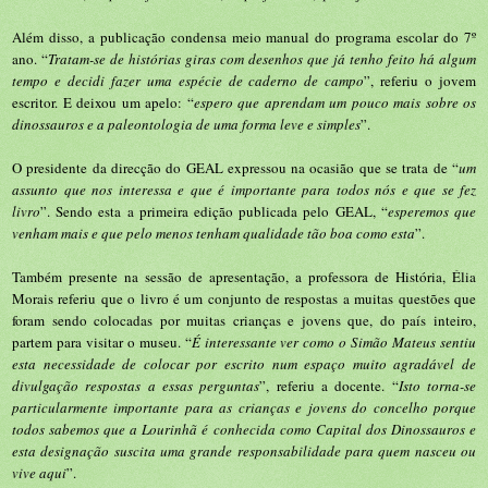
Além disso, a publicação condensa meio manual do programa escolar do 7º
ano. “
Tratam-se de histórias giras com desenhos que já tenho feito há algum
tempo e decidi fazer uma espécie de caderno de campo
”, referiu o jovem
escritor. E deixou um apelo: “
espero que aprendam um pouco mais sobre os
dinossauros e a paleontologia de uma forma leve e simples
”.
O presidente da direcção do GEAL expressou na ocasião que se trata de “
um
assunto que nos interessa e que é importante para todos nós e que se fez
livro
”. Sendo esta a primeira edição publicada pelo GEAL, “
esperemos que
venham mais e que pelo menos tenham qualidade tão boa como esta
”.
Também presente na sessão de apresentação, a professora de História, Élia
Morais referiu que o livro é um conjunto de respostas a muitas questões que
foram sendo colocadas por muitas crianças e jovens que, do país inteiro,
partem para visitar o museu. “
É interessante ver como o Simão Mateus sentiu
esta necessidade de colocar por escrito num espaço muito agradável de
divulgação respostas a essas perguntas
”, referiu a docente. “
Isto torna-se
particularmente importante para as crianças e jovens do concelho porque
todos sabemos que a Lourinhã é conhecida como Capital dos Dinossauros e
esta designação suscita uma grande responsabilidade para quem nasceu ou
vive aqui
”.